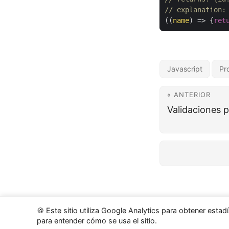
// explanation:
(
(
name
)
=>
{
ret
Javascript
Pr
« ANTERIOR
Validaciones 
🍪 Este sitio utiliza Google Analytics para obtener est
para entender cómo se usa el sitio.