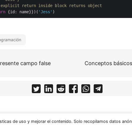
 explicit return inside block returns object
urn
{
id
:
name
}})(
'Jess'
)
ogramación
presente campo false
Conceptos básicos
adísticas de uso y mejorar el contenido. Solo recopilamos datos anó
© 2026
The Flip Flop Developer
Powered by
Hugo
&
PaperMod