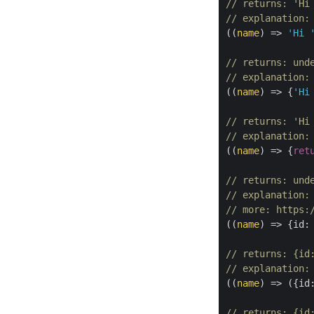
// returns: 'Hi
// explanation:
(
(
name
)
=>
'Hi 
// returns: und
// explanation:
(
(
name
)
=>
{
'Hi
// returns: 'Hi
// explanation:
(
(
name
)
=>
{
ret
// returns: und
// explanation:
// more: https:
(
(
name
)
=>
{
id
:
// returns: {id
// explanation:
(
(
name
)
=>
({
id
// returns: {id