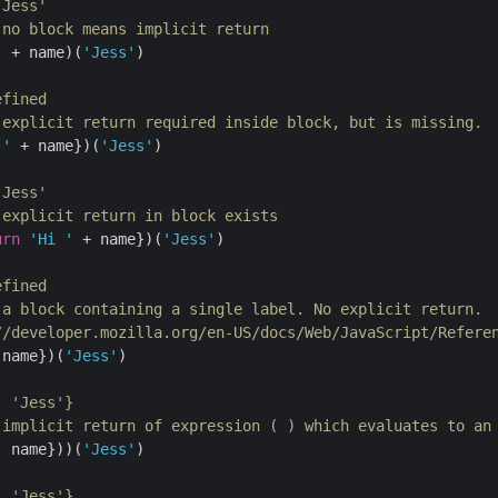
 Jess'
 no block means implicit return
'
+
name
)(
'Jess'
)
efined
 explicit return required inside block, but is missing.
 '
+
name
})(
'Jess'
)
 Jess'
 explicit return in block exists
urn
'Hi '
+
name
})(
'Jess'
)
efined
 a block containing a single label. No explicit return.
//developer.mozilla.org/en-US/docs/Web/JavaScript/Refere
name
})(
'Jess'
)
: 'Jess'}
 implicit return of expression ( ) which evaluates to an
:
name
}))(
'Jess'
)
: 'Jess'}