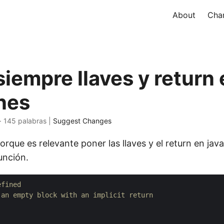
About
Char
iempre llaves y return 
nes
 · 145 palabras |
Suggest Changes
rque es relevante poner las llaves y el return en jav
unción.
efined
 an empty block with an implicit return
)