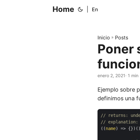
Home
|
En
Inicio
»
Posts
Poner s
funcio
enero 2, 2021
· 1 min
Ejemplo sobre po
definimos una f
// returns: und
// explanation:
(
(
name
)
=>
{})(