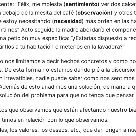
cente: “Félix, me molesta (
sentimiento
) ver dos calce
debajo de la mesita del café (
observación
) y otros 
e estoy necesitando (
necesidad
) más orden en las ha
rtimos” Acto seguido la madre abordaría el compon
na petición muy específica: “¿Estarías dispuesto a re
vártlos a tu habitación o meterlos en la lavadora?”
 nos limitamos a decir hechos concretos y como no
s. De esta forma no estamos dando pié a la discursió
n irrevatibles, nadie puede saber como nos sentimos 
 Además de esto añadimos una solución, de manera q
 solución del problema para que no tenga que pensar s
tos que observamos que están afectando nuestro bie
timos en relación con lo que observamos.
es, los valores, los deseos, etc., que dan origen a nu