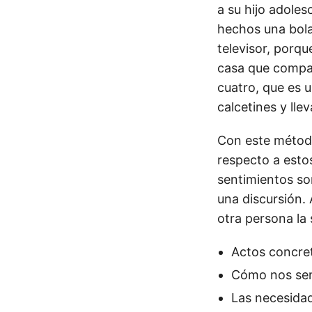
a su hijo adoles
hechos una bola 
televisor, porqu
casa que compa
cuatro, que es u
calcetines y lle
Con este método
respecto a esto
sentimientos so
una discursión.
otra persona la
Actos concre
Cómo nos sen
Las necesidad