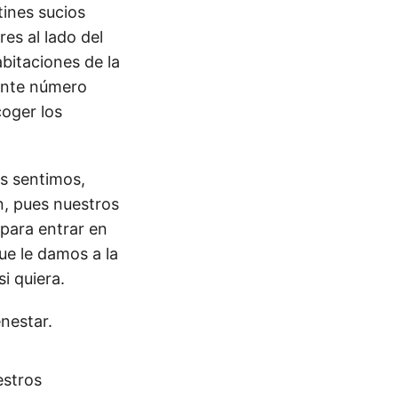
tines sucios
tres al lado del
bitaciones de la
ente número
coger los
s sentimos,
n, pues nuestros
para entrar en
ue le damos a la
i quiera.
nestar.
estros