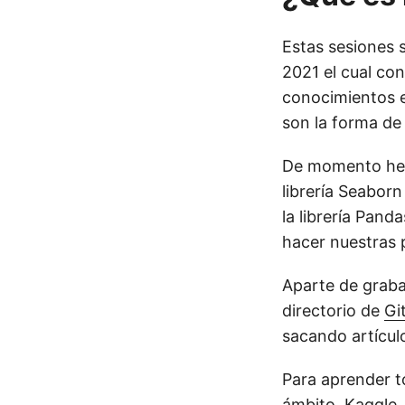
Estas sesiones 
2021 el cual con
conocimientos e
son la forma de
De momento hem
librería Seaborn
la librería Pan
hacer nuestras 
Aparte de graba
directorio de
Gi
sacando artícul
Para aprender 
ámbito,
Kaggle
.