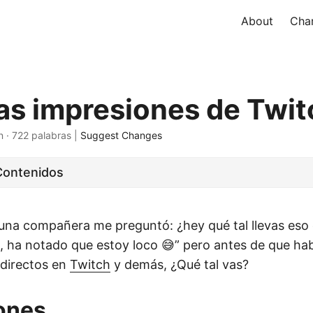
About
Char
as impresiones de Twit
n · 722 palabras |
Suggest Changes
Contenidos
una compañera me preguntó: ¿hey qué tal llevas eso 
s, ha notado que estoy loco 😅” pero antes de que ha
 directos en
Twitch
y demás, ¿Qué tal vas?
ones