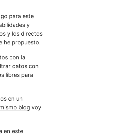
ngo para este
abilidades y
s y los directos
e he propuesto.
os con la
ltrar datos con
s libres para
mos en un
 mismo blog
voy
a en este