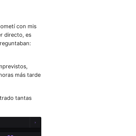
rometí con mis
 directo, es
preguntaban:
mprevistos,
 horas más tarde
trado tantas