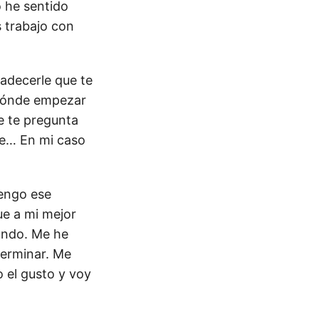
o he sentido
 trabajo con
radecerle que te
 dónde empezar
e te pregunta
le… En mi caso
tengo ese
ue a mi mejor
ando. Me he
terminar. Me
 el gusto y voy