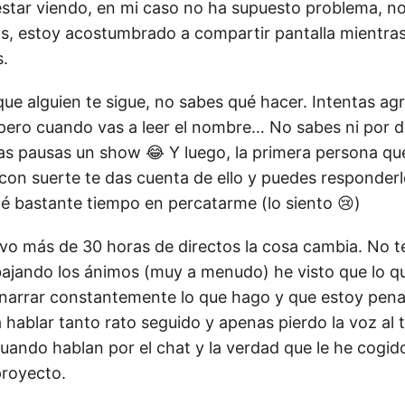
estar viendo, en mi caso no ha supuesto problema, n
os, estoy acostumbrado a compartir pantalla mientras
.
ue alguien te sigue, no sabes qué hacer. Intentas ag
 pero cuando vas a leer el nombre… No sabes ni por
as pausas un show 😂 Y luego, la primera persona qu
, con suerte te das cuenta de ello y puedes responder
dé bastante tiempo en percatarme (lo siento 😢)
evo más de 30 horas de directos la cosa cambia. No 
bajando los ánimos (muy a menudo) he visto que lo q
narrar constantemente lo que hago y que estoy pen
hablar tanto rato seguido y apenas pierdo la voz al 
uando hablan por el chat y la verdad que le he cogido
proyecto.