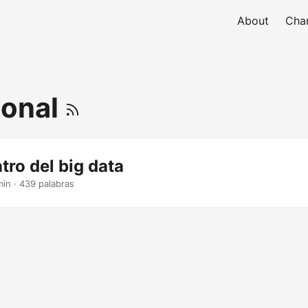
About
Char
ional
tro del big data
min · 439 palabras